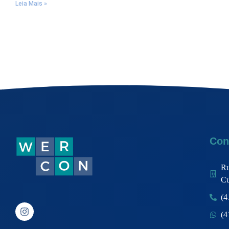
Leia Mais »
Con
Ru
Cu
(4
(4