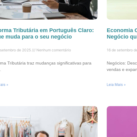
orma Tributária em Português Claro:
Economia C
ue muda para o seu negócio
Negócio qu
 setembro de 2025
Nenhum comentário
16 de setembro 
ma Tributária traz mudanças significativas para
Negócios: Desc
.
vendas e expan
ais »
Leia Mais »