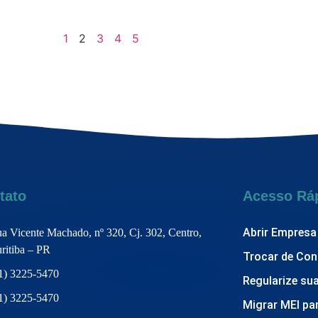
1
2
3
4
5
tato
Acesso Rá
Abrir Empresa
a Vicente Machado, nº 320, Cj. 302, Centro,
ritiba – PR
Trocar de Con
1) 3225-5470
Regularize su
1) 3225-5470
Migrar MEI pa