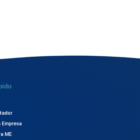
pido
tador
a Empresa
ra ME