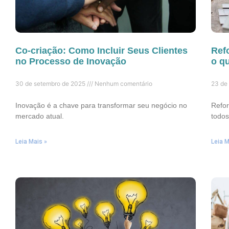
Co-criação: Como Incluir Seus Clientes
Ref
no Processo de Inovação
o q
30 de setembro de 2025
Nenhum comentário
23 de
Inovação é a chave para transformar seu negócio no
Refor
mercado atual.
todos
Leia Mais »
Leia M