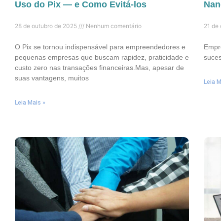
Uso do Pix — e Como Evitá-los
Nan
28 de outubro de 2025
Nenhum comentário
21 de
O Pix se tornou indispensável para empreendedores e
Empre
pequenas empresas que buscam rapidez, praticidade e
suce
custo zero nas transações financeiras.Mas, apesar de
suas vantagens, muitos
Leia M
Leia Mais »