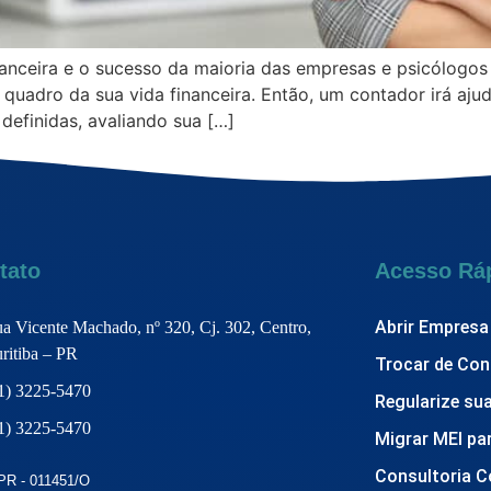
anceira e o sucesso da maioria das empresas e psicólogos
 o quadro da sua vida financeira. Então, um contador irá aj
definidas, avaliando sua […]
tato
Acesso Rá
Abrir Empresa
a Vicente Machado, nº 320, Cj. 302, Centro,
ritiba – PR
Trocar de Con
1) 3225-5470
Regularize su
1) 3225-5470
Migrar MEI pa
Consultoria C
PR - 011451/O