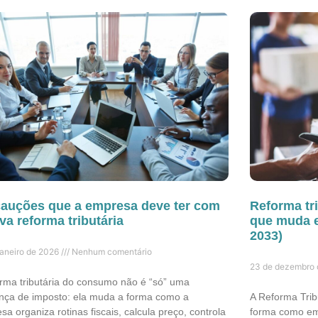
auções que a empresa deve ter com
Reforma tri
va reforma tributária
que muda e
2033)
janeiro de 2026
Nenhum comentário
23 de dezembro
orma tributária do consumo não é “só” uma
ça de imposto: ela muda a forma como a
A Reforma Trib
a organiza rotinas fiscais, calcula preço, controla
forma como em