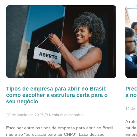
Tipos de empresa para abrir no Brasil:
Prec
como escolher a estrutura certa para o
a no
seu negócio
14 de 
20 de janeiro de 2026
Nenhum comentário
A ref
Escolher entre os tipos de empresa para abrir no Brasil
mudan
não é só “burocracia para ter CNPJ”. Essa decisão
empres